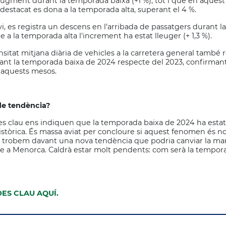
augment durant la temporada baixa (+1 %), tot i que en aquest 
estacat es dona a la temporada alta, superant el 4 %.
vi, es registra un descens en l’arribada de passatgers durant 
 a la temporada alta l'increment ha estat lleuger (+ 1,3 %).
ensitat mitjana diària de vehicles a la carretera general també 
nt la temporada baixa de 2024 respecte del 2023, confirmant
 aquests mesos.
de tendència?
s clau ens indiquen que la temporada baixa de 2024 ha estat
 històrica. És massa aviat per concloure si aquest fenomen és 
s trobem davant una nova tendència que podria canviar la m
me a Menorca. Caldrà estar molt pendents: com serà la tempor
ES CLAU AQUÍ.