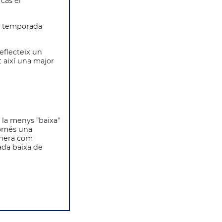
cas el
la temporada
reflecteix un
 així una major
 la menys "baixa"
només una
anera com
ada baixa de