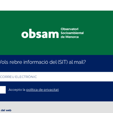
Vols rebre informació del (SIT) al mail?
CORREU ELECTRÒNIC
Accepto la
política de privacitat
 del web