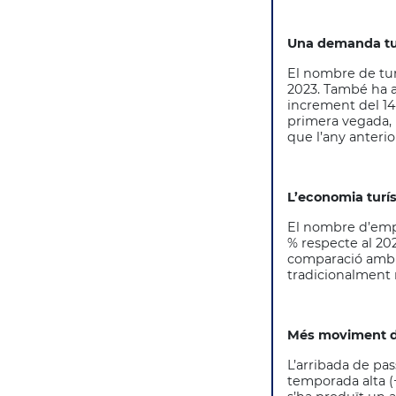
Una demanda tur
El nombre de tur
2023. També ha a
increment del 14,7
primera vegada, 
que l’any anterio
L’economia turí
El nombre d’empr
% respecte al 20
comparació amb l
tradicionalment
Més moviment d
L’arribada de pas
temporada alta (+