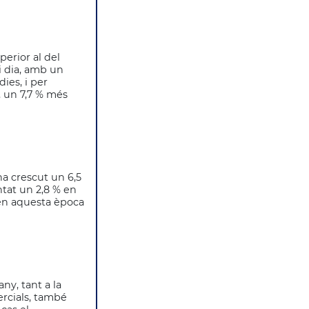
erior al del
i dia, amb un
dies, i per
, un 7,7 % més
ha crescut un 6,5
ntat un 2,8 % en
 en aquesta època
ny, tant a la
ercials, també