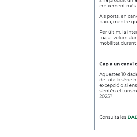
s’ha produït un 
creixement més d
Als ports, en can
baixa, mentre que
Per últim, la int
major volum dura
mobilitat durant
Cap a un canvi 
Aquestes 10 dade
de tota la sèrie
excepció o si en
s’entén el turis
2025?
Consulta les
DAD