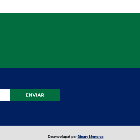
ENVIAR
Desenvolupat per
Binary Menorca