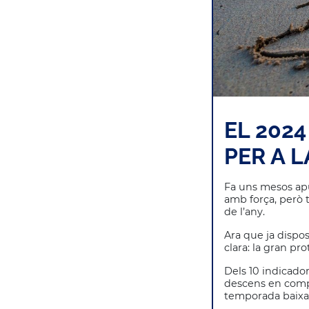
EL 202
PER A 
Fa uns mesos apu
amb força, però 
de l’any.
Ara que ja disp
clara: la gran pr
Dels 10 indicador
descens en compa
temporada baixa 