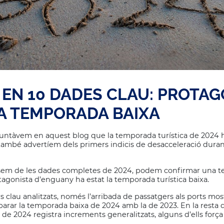
4 EN 10 DADES CLAU: PROTA
LA TEMPORADA BAIXA
ntàvem en aquest blog que la temporada turística de 2024 h
també advertíem dels primers indicis de desacceleració duran
osem de les dades completes de 2024, podem confirmar una 
otagonista d’enguany ha estat la temporada turística baixa.
s clau analitzats, només l’arribada de passatgers als ports mos
rar la temporada baixa de 2024 amb la de 2023. En la resta d’
de 2024 registra increments generalitzats, alguns d’ells força