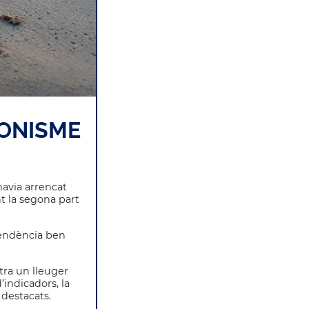
GONISME
avia arrencat
t la segona part
tendència ben
tra un lleuger
indicadors, la
 destacats.