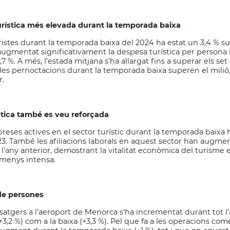
ística més elevada durant la temporada baixa
istes durant la temporada baixa del 2024 ha estat un 3,4 % sup
ugmentat significativament la despesa turística per persona 
 %. A més, l’estada mitjana s’ha allargat fins a superar els set 
les pernoctacions durant la temporada baixa superen el milió
r.
stica també es veu reforçada
eses actives en el sector turístic durant la temporada baixa 
23. També les afiliacions laborals en aquest sector han augme
'any anterior, demostrant la vitalitat econòmica del turisme
 menys intensa.
e persones
satgers a l’aeroport de Menorca s’ha incrementat durant tot l’a
3,2 %) com a la baixa (+3,3 %). Pel que fa a les operacions com