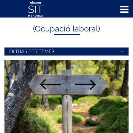
INICI
>
ACTUALITAT
> OCUPACIÓ LABORAL
(Ocupació laboral)
FILTRAR PER TEMES
Demanda turística
Oferta turística
Impacte econòmic
COVID19
Indicadors clau
Medi ambient
Ocupació laboral
Impacte social
Productes turístics