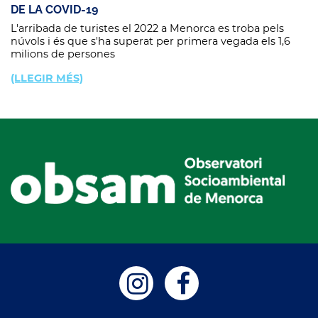
DE LA COVID-19
L'arribada de turistes el 2022 a Menorca es troba pels
núvols i és que s'ha superat per primera vegada els 1,6
milions de persones
(LLEGIR MÉS)