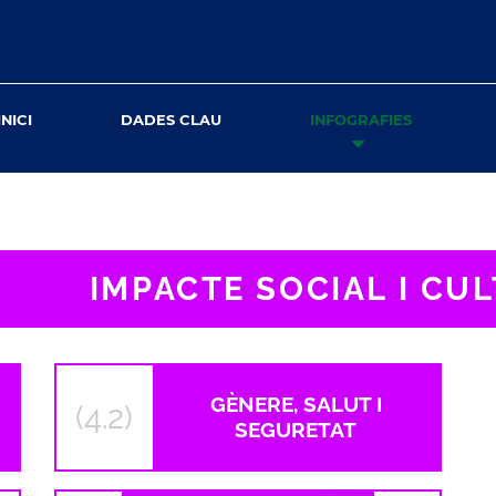
INICI
DADES CLAU
INFOGRAFIES
IMPACTE SOCIAL I CU
GÈNERE, SALUT I
(4.2)
SEGURETAT