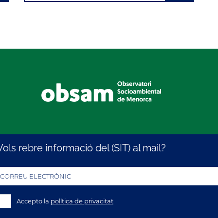
Vols rebre informació del (SIT) al mail?
CORREU ELECTRÒNIC
Accepto la
política de privacitat